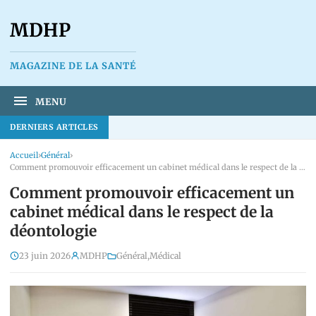
MDHP
MAGAZINE DE LA SANTÉ
MENU
DERNIERS ARTICLES
Accueil
›
Général
›
Comment promouvoir efficacement un cabinet médical dans le respect de la déontologie
Comment promouvoir efficacement un
cabinet médical dans le respect de la
déontologie
23 juin 2026
MDHP
Général
,
Médical